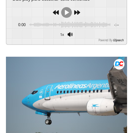
0:00
-:--
1x
Powered By
GSpeech