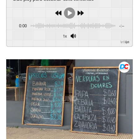
0:00
-:--
1x
Powered By
GSpeech