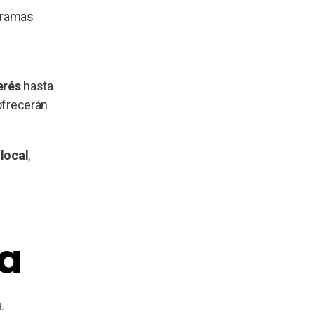
ogramas
erés
hasta
ofrecerán
local
,
ta
.