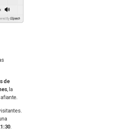
x
d By
GSpeech
as
s de
nes
, la
afiante.
isitantes.
una
21:30
.