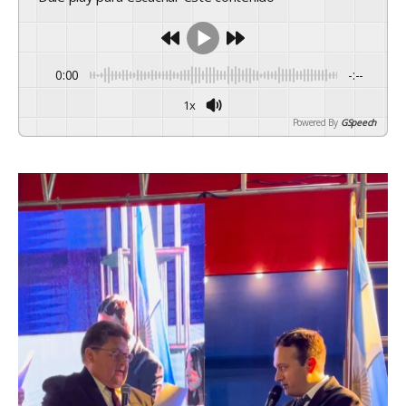
0:00
-:--
1x
Powered By
GSpeech