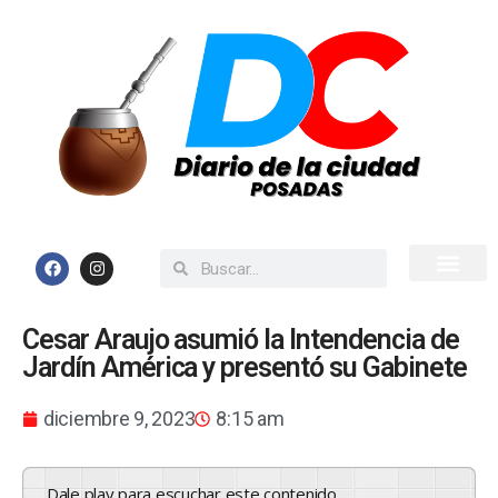
Inicio
Todas las Noticias
Cesar Araujo asumió la Intendencia de
Jardín América y presentó su Gabinete
diciembre 9, 2023
8:15 am
Dale play para escuchar este contenido