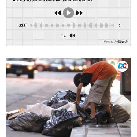
0:00
-:--
1x
Powered By
GSpeech