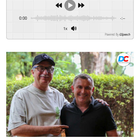
0:00
-:--
1x
Powered By
GSpeech