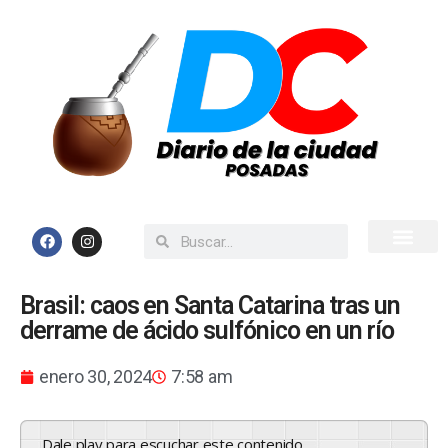
Inicio
Todas las Noticias
Brasil: caos en Santa Catarina tras un
derrame de ácido sulfónico en un río
enero 30, 2024
7:58 am
Dale play para escuchar este contenido