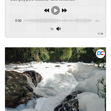
0:00
-:--
1x
Powered By
GSpeech