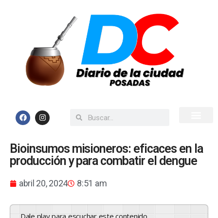
Inicio
Todas las Noticias
Bioinsumos misioneros: eficaces en la
producción y para combatir el dengue
abril 20, 2024
8:51 am
Dale play para escuchar este contenido