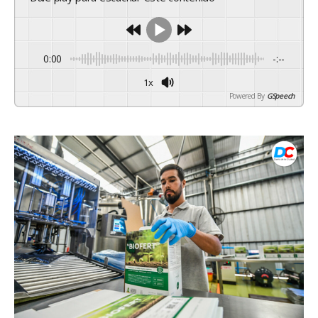
0:00
-:--
1x
Powered By
GSpeech