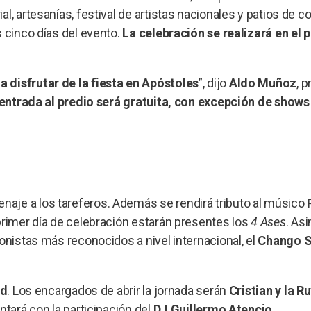
l, artesanías, festival de artistas nacionales y patios de 
s cinco días del evento.
La celebración se realizará en el 
 disfrutar de la fiesta en Apóstoles
”, dijo
Aldo Muñoz
, 
 entrada al predio será gratuita, con excepción de shows
aje a los tareferos. Además se rendirá tributo al músico
primer día de celebración estarán presentes los
4 Ases
. As
onistas más reconocidos a nivel internacional, el
Chango S
ud
. Los encargados de abrir la jornada serán
Cristian y la R
ntará con la participación del
DJ Guillermo Atencio
.