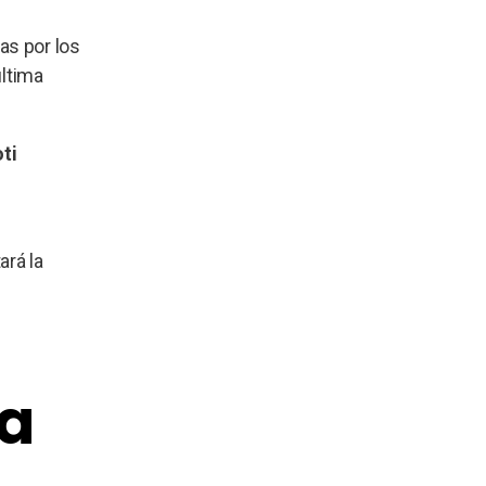
as por los
última
ti
ará la
ta