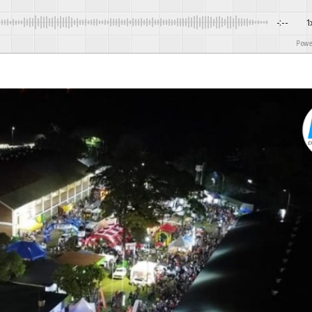
-:--
1
Powere