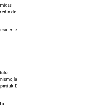
comidas
predio de
presidente
Rulo
imismo, la
pasiuk
. El
uta
.