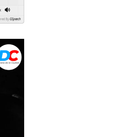
x
d By
GSpeech