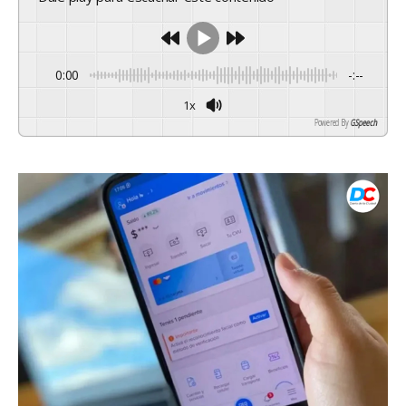
0:00
-:--
1x
Powered By
GSpeech