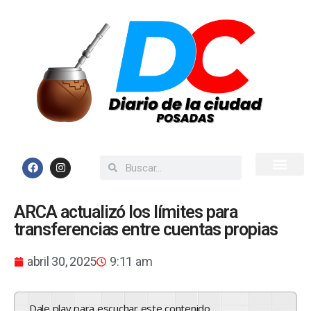
Inicio
Todas las Noticias
ARCA actualizó los límites para
transferencias entre cuentas propias
abril 30, 2025
9:11 am
Dale play para escuchar este contenido