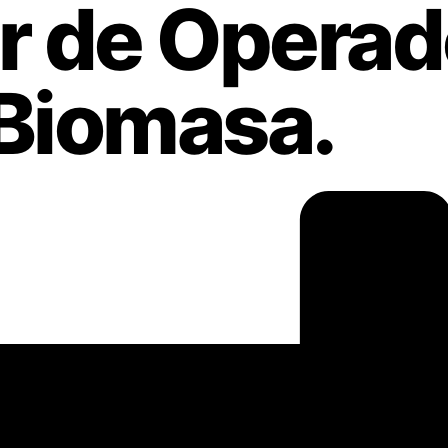
r de Operad
 Biomasa.