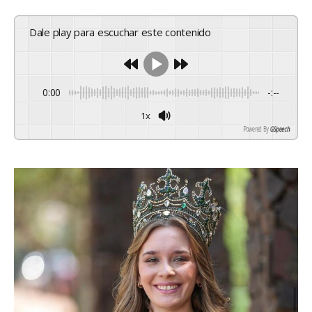
Dale play para escuchar este contenido
0:00
-:--
1x
Powered By
GSpeech