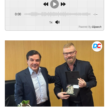
0:00
-:--
1x
Powered By
GSpeech