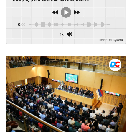
0:00
-:--
1x
Powered By
GSpeech