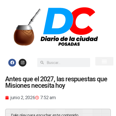
Inicio
Todas las Noticias
Antes que el 2027, las respuestas que
Misiones necesita hoy
junio 2, 2026
7:52 am
Dale play para escuchar este contenido