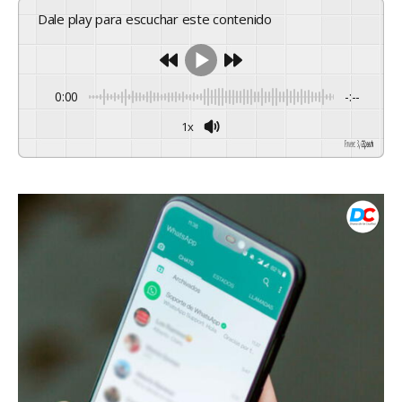
Dale play para escuchar este contenido
0:00
-:--
1x
Powered By
GSpeech