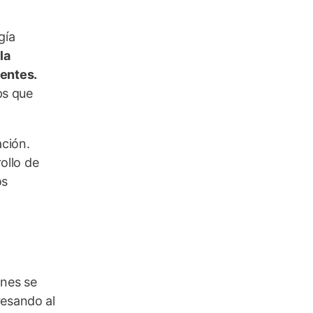
gía
la
gentes.
ps que
ación.
ollo de
os
ones se
resando al