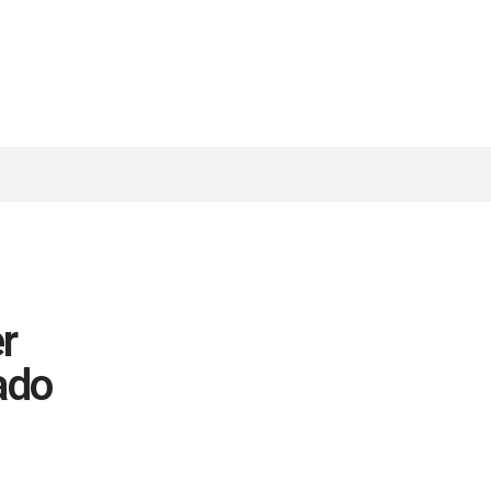
r
ado