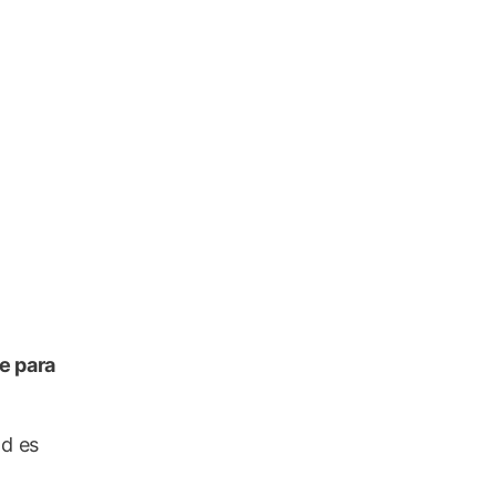
ve para
ad es