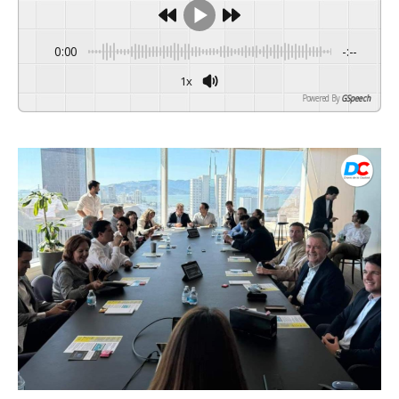
0:00
-:--
1x
Powered By
GSpeech